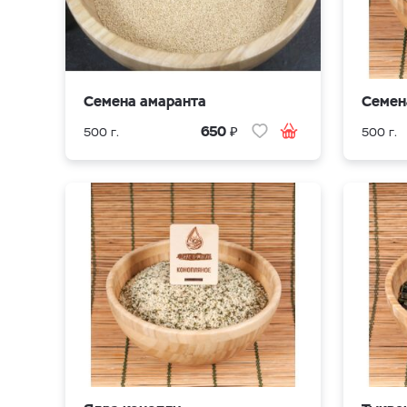
Семена амаранта
Семен
₽
650
500 г.
500 г.