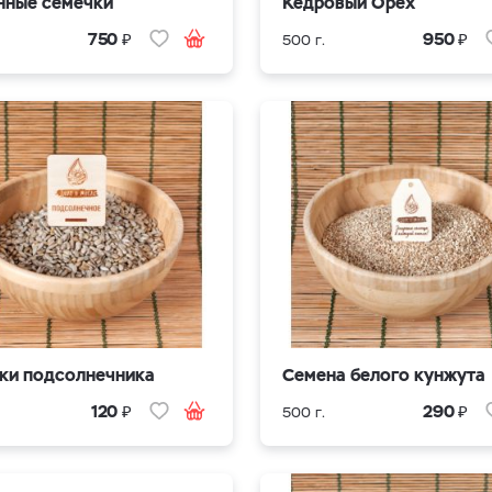
нные семечки
Кедровый Орех
₽
₽
750
950
500 г.
ки подсолнечника
Семена белого кунжута
₽
₽
120
290
500 г.