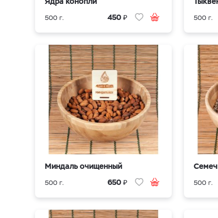
Ядра конопли
Тыкве
₽
450
500 г.
500 г.
Миндаль очищенный
Семеч
₽
650
500 г.
500 г.