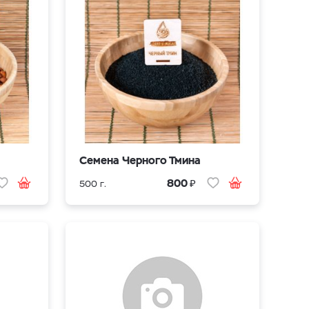
Cемена Черного Тмина
₽
800
500 г.