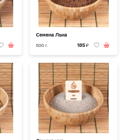
Семена Льна
₽
185
500 г.