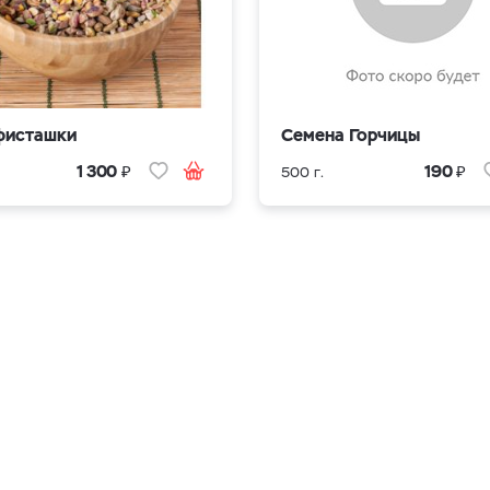
фисташки
Семена Горчицы
₽
₽
1 300
190
500 г.