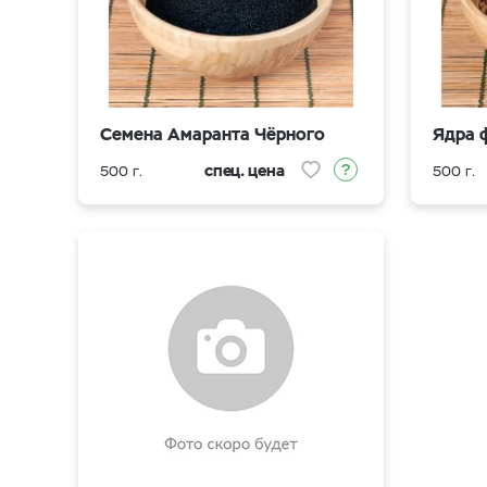
Семена Амаранта Чёрного
Ядра 
спец. цена
500 г.
500 г.