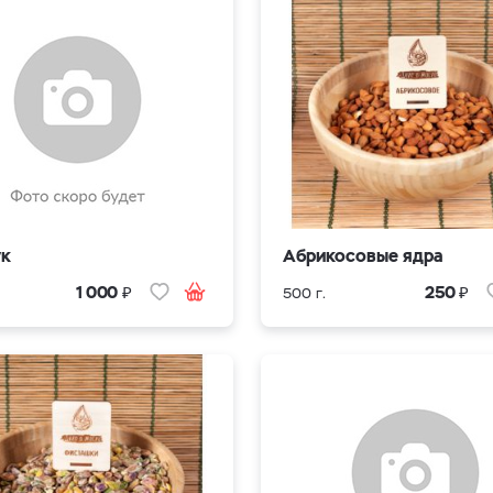
ук
Абрикосовые ядра
₽
₽
1 000
250
500 г.