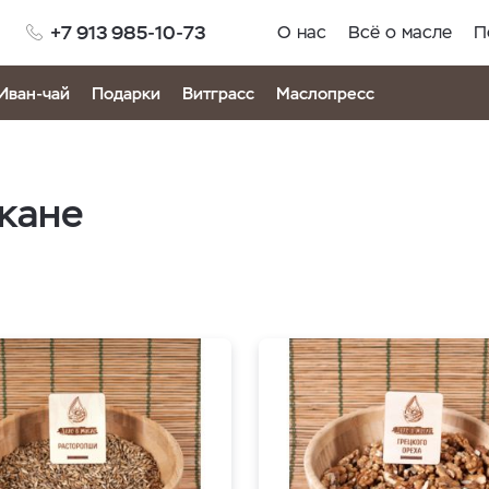
+7 913 985-10-73
О нас
Всё о масле
П
Иван-чай
Подарки
Витграсс
Маслопресс
акане