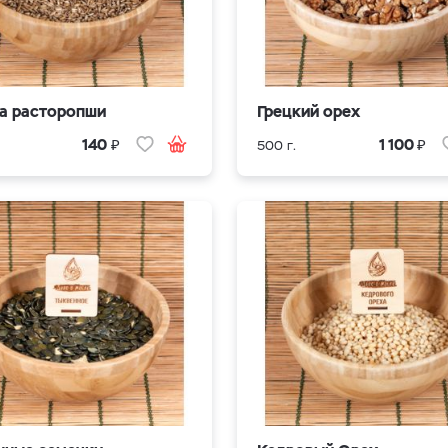
а расторопши
Грецкий орех
₽
₽
140
1 100
500 г.