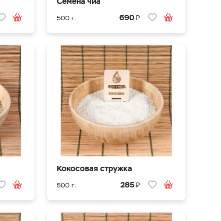
Семена чиа
₽
690
500 г.
Кокосовая стружка
₽
285
500 г.