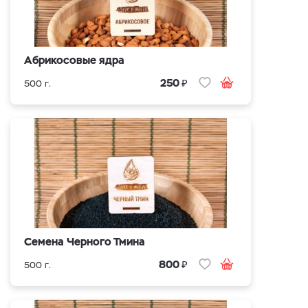
Абрикосовые ядра
₽
250
500 г.
Cемена Черного Тмина
₽
800
500 г.