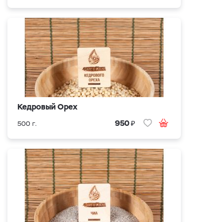
Кедровый Орех
₽
950
500 г.