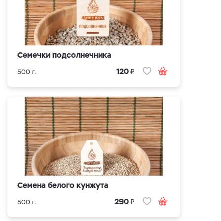
Семечки подсолнечника
₽
120
500 г.
Семена белого кунжута
₽
290
500 г.