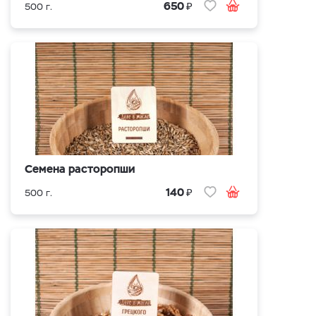
₽
650
500 г.
Семена расторопши
₽
140
500 г.