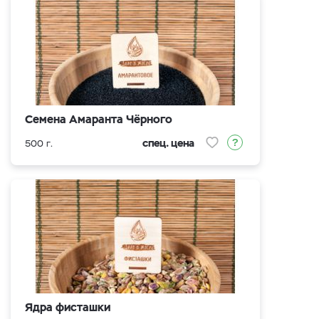
Семена Амаранта Чёрного
спец. цена
500 г.
Ядра фисташки