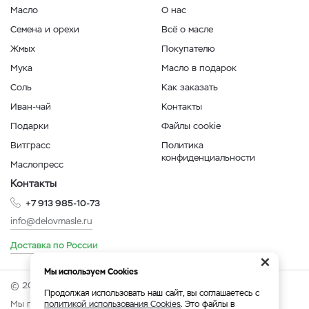
Масло
О нас
Семена и орехи
Всё о масле
Жмых
Покупателю
Мука
Масло в подарок
Соль
Как заказать
Иван-чай
Контакты
Подарки
Файлы cookie
Витграсс
Политика
конфиденциальности
Маслопресс
Контакты
+7 913 985-10-73
info@delovmasle.ru
Доставка по России
×
Мы используем Cookies
© 2026 Интернет-магазин "Дело в масле".
Продолжая использовать наш сайт, вы соглашаетесь с
Мы принимаем:
политикой использования Cookies
. Это файлы в