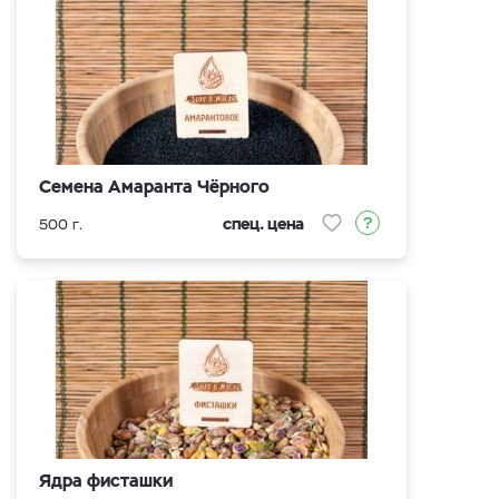
Семена Амаранта Чёрного
спец. цена
500 г.
Ядра фисташки