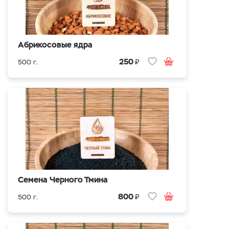
Абрикосовые ядра
₽
250
500 г.
Cемена Черного Тмина
₽
800
500 г.