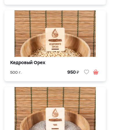
Кедровый Орех
₽
950
500 г.