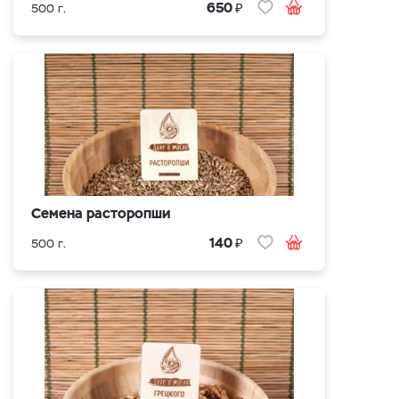
₽
650
500 г.
Семена расторопши
₽
140
500 г.