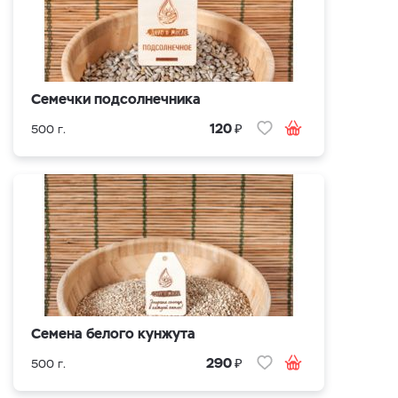
Семечки подсолнечника
₽
120
500 г.
Семена белого кунжута
₽
290
500 г.