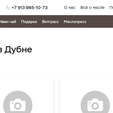
+7 913 985-10-73
О нас
Всё о масле
П
Иван-чай
Подарки
Витграсс
Маслопресс
в Дубне