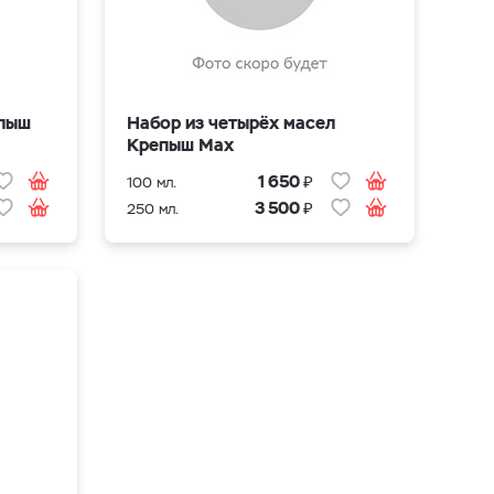
алыш
Набор из четырёх масел
Крепыш Max
₽
1 650
100 мл.
₽
3 500
250 мл.