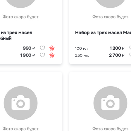
 из трех масел
Набор из трех масел М
бный
₽
₽
990
1 200
100 мл.
₽
₽
1 900
2 700
250 мл.