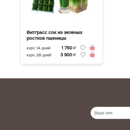
Витграсс сок из зеленых
ростков пшеницы
₽
1 750
курс 14 дней
₽
3 500
курс 28 дней