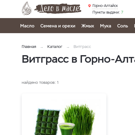
Горно-Алтайск
Пункты выдачи:
7
Масло
Семена и орехи
Жмых
Мука
Соль
Главная
Каталог
Витграсс
Витграсс в Горно-Ал
найдено товаров:
1