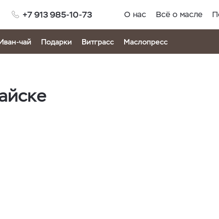
+7 913 985-10-73
О нас
Всё о масле
П
Иван-чай
Подарки
Витграсс
Маслопресс
тайске