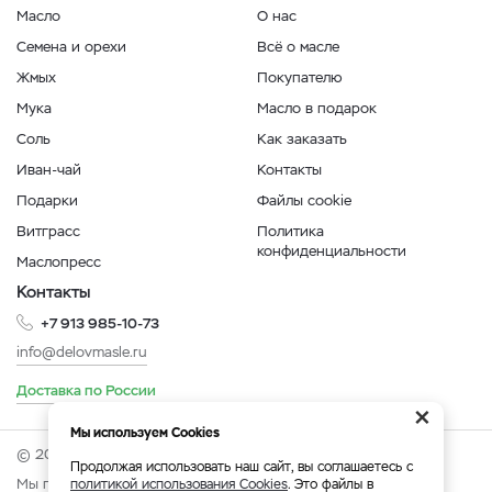
Масло
О нас
Семена и орехи
Всё о масле
Жмых
Покупателю
Мука
Масло в подарок
Соль
Как заказать
Иван-чай
Контакты
Подарки
Файлы cookie
Витграсс
Политика
конфиденциальности
Маслопресс
Контакты
+7 913 985-10-73
info@delovmasle.ru
Доставка по России
×
Мы используем Cookies
© 2026 Интернет-магазин "Дело в масле".
Продолжая использовать наш сайт, вы соглашаетесь с
Мы принимаем:
политикой использования Cookies
. Это файлы в