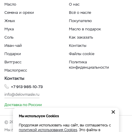
Масло
О нас
Семена и орехи
Всё о масле
Жмых
Покупателю
Мука
Масло в подарок
Соль
Как заказать
Иван-чай
Контакты
Подарки
Файлы cookie
Витграсс
Политика
конфиденциальности
Маслопресс
Контакты
+7 913 985-10-73
info@delovmasle.ru
Доставка по России
×
Мы используем Cookies
© 2026 Интернет-магазин "Дело в масле".
Продолжая использовать наш сайт, вы соглашаетесь с
Мы принимаем:
политикой использования Cookies
. Это файлы в