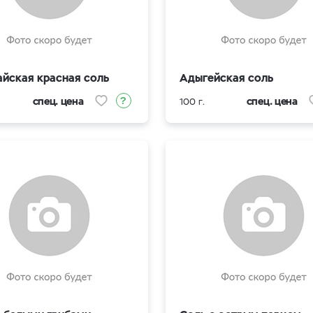
айская красная соль
Адыгейская соль
спец. цена
спец. цена
100 г.