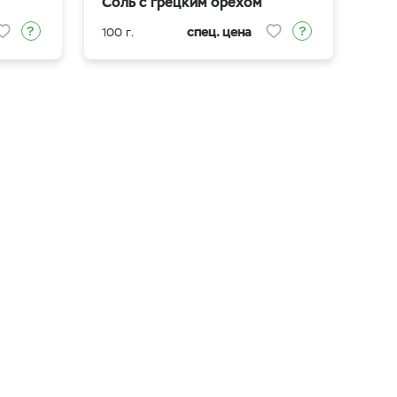
Соль с грецким орехом
спец. цена
100 г.