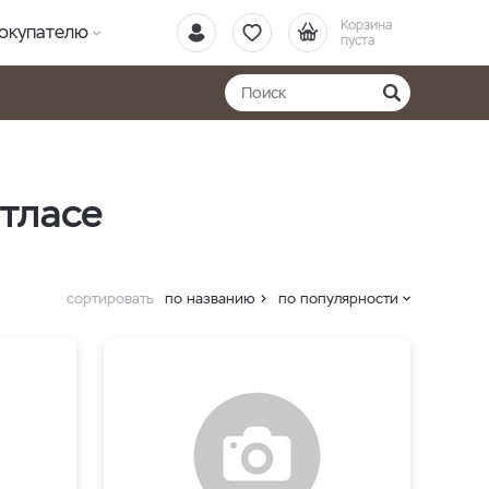
Корзина
окупателю
пуста
тласе
сортировать
по названию
по популярности