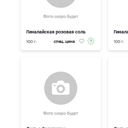
Гималайская розовая соль
Гимал
спец. цена
100 г.
100 г.