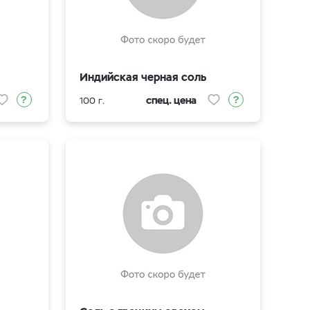
Индийская черная соль
спец. цена
100 г.