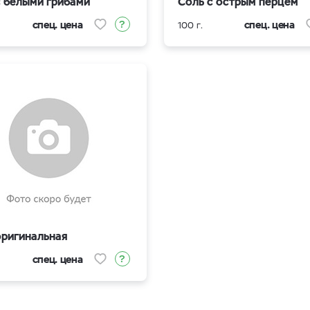
с белыми грибами
Соль с острым перцем
спец. цена
спец. цена
100 г.
оригинальная
спец. цена