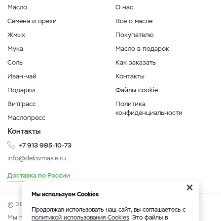
Масло
О нас
Семена и орехи
Всё о масле
Жмых
Покупателю
Мука
Масло в подарок
Соль
Как заказать
Иван-чай
Контакты
Подарки
Файлы cookie
Витграсс
Политика
конфиденциальности
Маслопресс
Контакты
+7 913 985-10-73
info@delovmasle.ru
Доставка по России
×
Мы используем Cookies
© 2026 Интернет-магазин "Дело в масле".
Продолжая использовать наш сайт, вы соглашаетесь с
Мы принимаем:
политикой использования Cookies
. Это файлы в