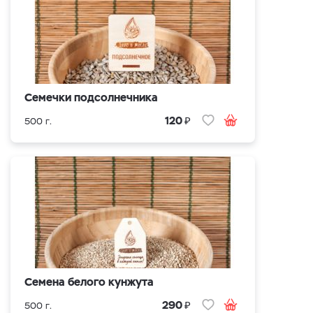
Семечки подсолнечника
₽
120
500 г.
Семена белого кунжута
₽
290
500 г.