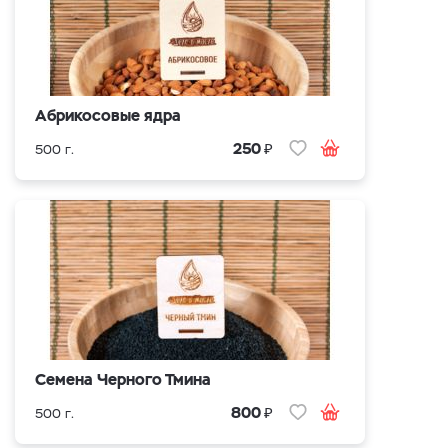
Абрикосовые ядра
₽
250
500 г.
Cемена Черного Тмина
₽
800
500 г.