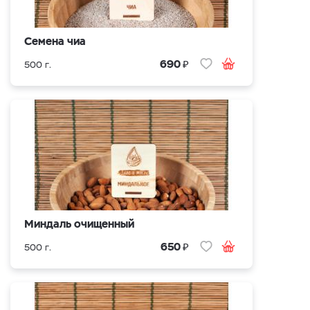
Семена чиа
₽
690
500 г.
Миндаль очищенный
₽
650
500 г.