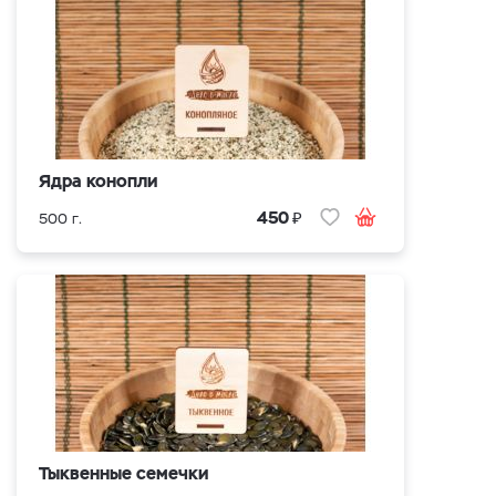
Ядра конопли
₽
450
500 г.
Тыквенные семечки