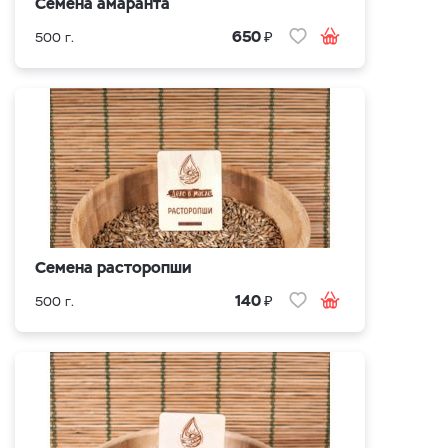
Семена амаранта
₽
650
500 г.
Семена расторопши
₽
140
500 г.