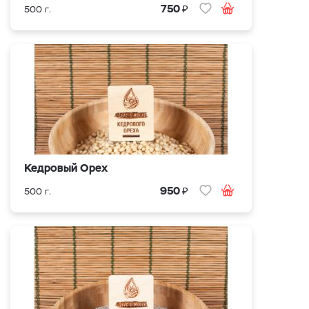
₽
750
500 г.
Кедровый Орех
₽
950
500 г.