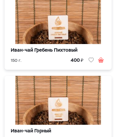
Иван-чай Гребень Пихтовый
₽
400
150 г.
Иван-чай Горный