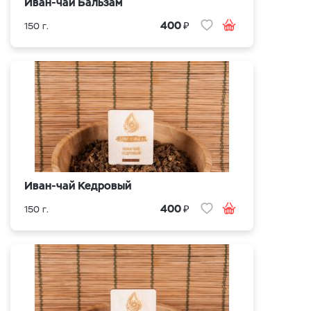
Иван-чай Бальзам
₽
400
150 г.
Иван-чай Кедровый
₽
400
150 г.