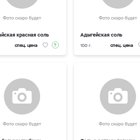
айская красная соль
Адыгейская соль
спец. цена
спец. цена
100 г.