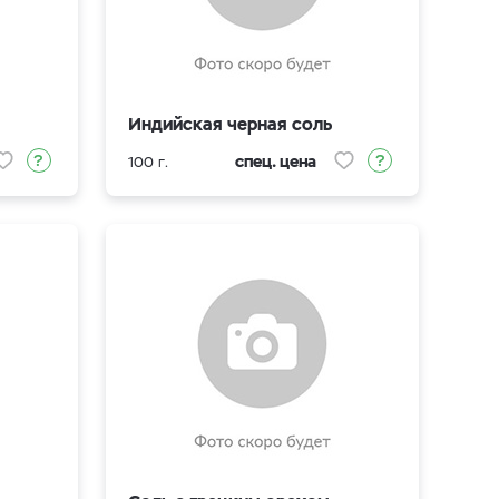
Индийская черная соль
спец. цена
100 г.