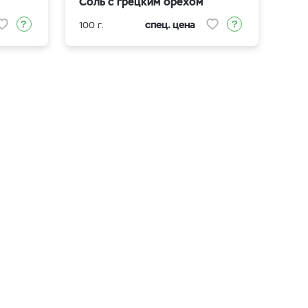
Соль с грецким орехом
спец. цена
100 г.