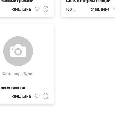
с белыми грибами
Соль с острым перцем
спец. цена
спец. цена
100 г.
оригинальная
спец. цена