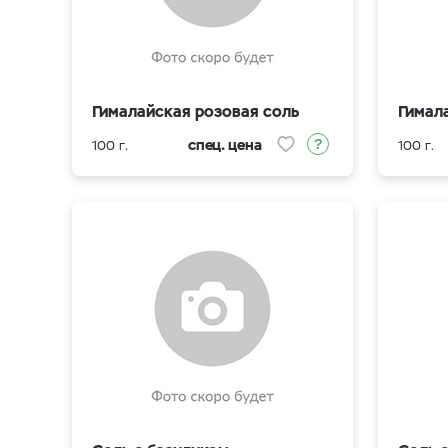
Гималайская розовая соль
Гимал
спец. цена
100 г.
100 г.