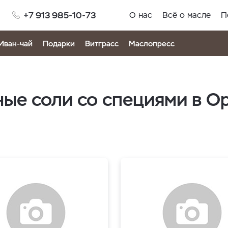
+7 913 985-10-73
О нас
Всё о масле
П
Иван-чай
Подарки
Витграсс
Маслопресс
ые соли со специями в О