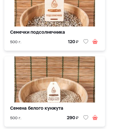
Семечки подсолнечника
₽
120
500 г.
Семена белого кунжута
₽
290
500 г.