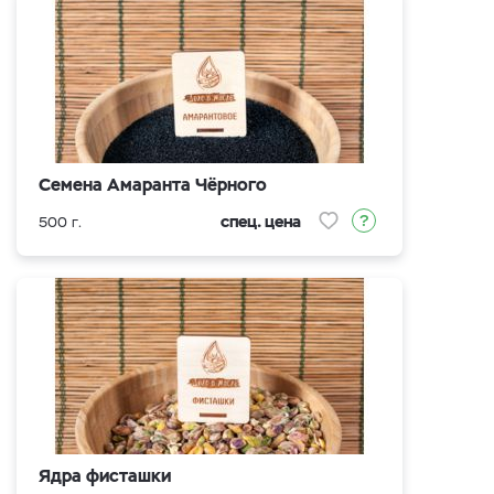
Семена Амаранта Чёрного
спец. цена
500 г.
Ядра фисташки