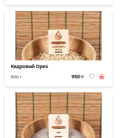
Кедровый Орех
₽
950
500 г.