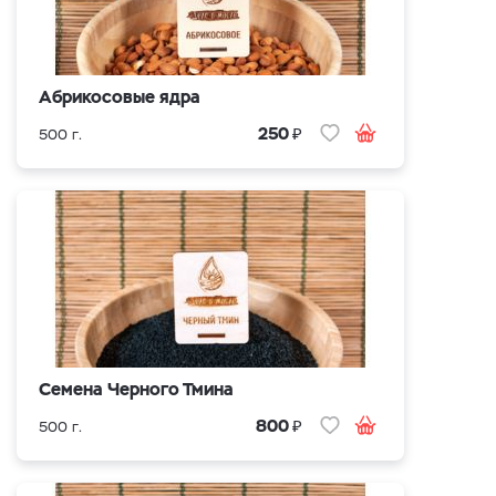
Абрикосовые ядра
₽
250
500 г.
Cемена Черного Тмина
₽
800
500 г.