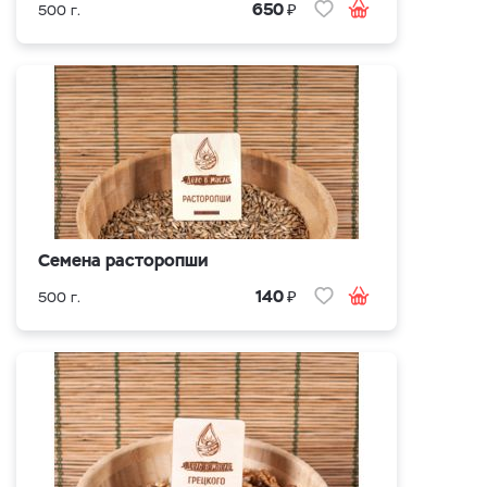
₽
650
500 г.
Семена расторопши
₽
140
500 г.