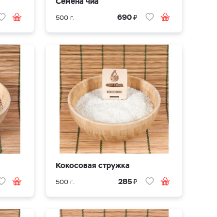
Семена чиа
₽
690
500 г.
Кокосовая стружка
₽
285
500 г.