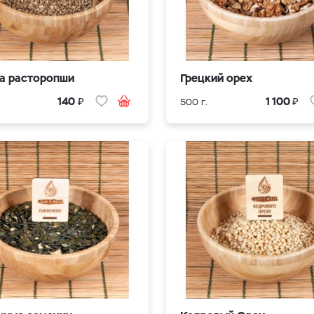
а расторопши
Грецкий орех
₽
₽
140
1 100
500 г.