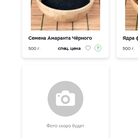
Семена Амаранта Чёрного
Ядра 
спец. цена
500 г.
500 г.