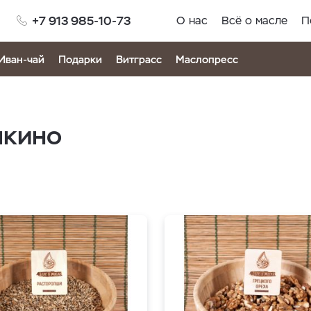
+7 913 985-10-73
О нас
Всё о масле
П
Иван-чай
Подарки
Витграсс
Маслопресс
шкино