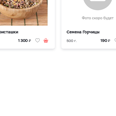
фисташки
Семена Горчицы
₽
₽
1 300
190
500 г.