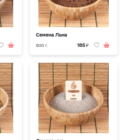
Семена Льна
₽
185
500 г.