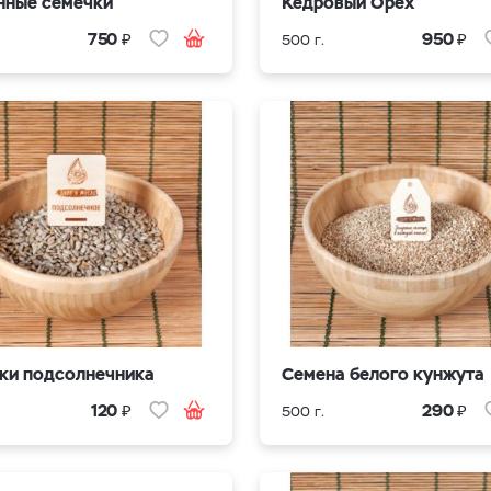
нные семечки
Кедровый Орех
₽
₽
750
950
500 г.
ки подсолнечника
Семена белого кунжута
₽
₽
120
290
500 г.