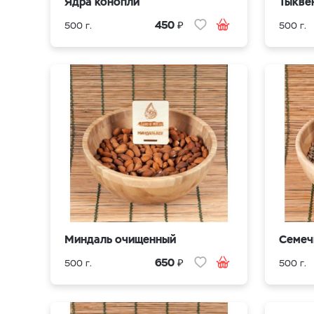
Ядра конопли
Тыкве
₽
450
500 г.
500 г.
Миндаль очищенный
Семеч
₽
650
500 г.
500 г.