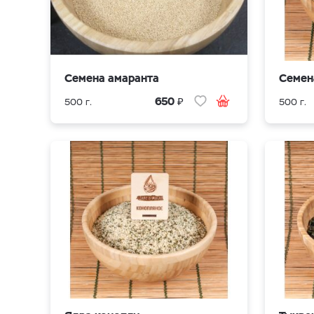
Семена амаранта
Семен
₽
650
500 г.
500 г.