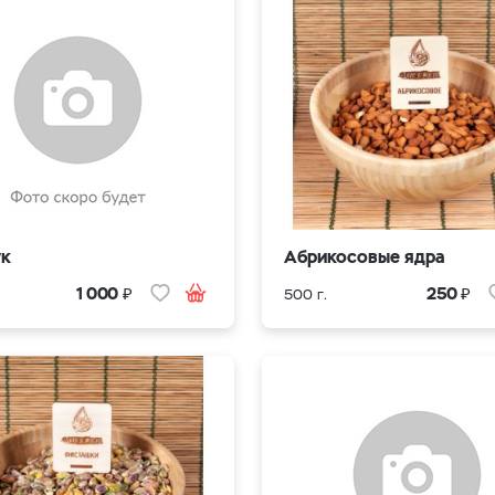
ук
Абрикосовые ядра
₽
₽
1 000
250
500 г.