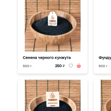
Семена черного кунжута
Фунд
₽
250
500 г.
500 г.