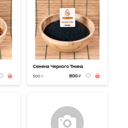
Cемена Черного Тмина
₽
800
500 г.