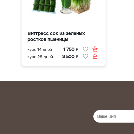
Витграсс сок из зеленых
ростков пшеницы
₽
1 750
курс 14 дней
₽
3 500
курс 28 дней