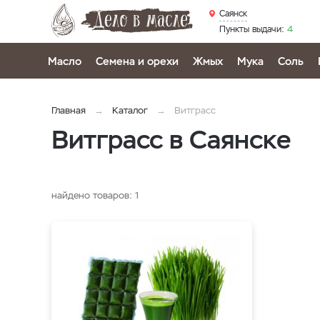
Саянск
Пункты выдачи:
4
Масло
Семена и орехи
Жмых
Мука
Соль
Главная
Каталог
Витграсс
Витграсс в Саянске
найдено товаров:
1