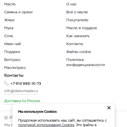
Масло
О нас
Семена и орехи
Всё о масле
Жмых
Покупателю
Мука
Масло в подарок
Соль
Как заказать
Иван-чай
Контакты
Подарки
Файлы cookie
Витграсс
Политика
конфиденциальности
Маслопресс
Контакты
+7 913 985-10-73
info@delovmasle.ru
Доставка по России
×
Мы используем Cookies
© 2026 Интернет-магазин "Дело в масле".
Продолжая использовать наш сайт, вы соглашаетесь с
Мы принимаем:
политикой использования Cookies
. Это файлы в