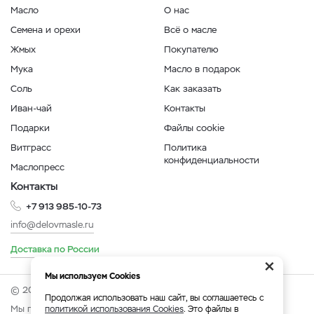
Масло
О нас
Семена и орехи
Всё о масле
Жмых
Покупателю
Мука
Масло в подарок
Соль
Как заказать
Иван-чай
Контакты
Подарки
Файлы cookie
Витграсс
Политика
конфиденциальности
Маслопресс
Контакты
+7 913 985-10-73
info@delovmasle.ru
Доставка по России
×
Мы используем Cookies
© 2026 Интернет-магазин "Дело в масле".
Продолжая использовать наш сайт, вы соглашаетесь с
Мы принимаем:
политикой использования Cookies
. Это файлы в