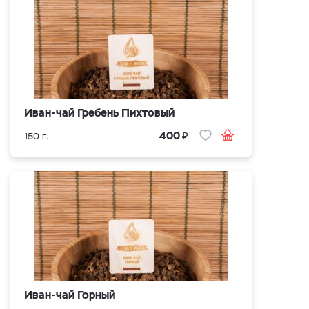
Иван-чай Гребень Пихтовый
₽
400
150 г.
Иван-чай Горный