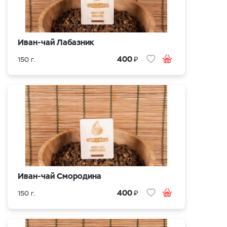
Иван-чай Лабазник
₽
400
150 г.
Иван-чай Смородина
₽
400
150 г.