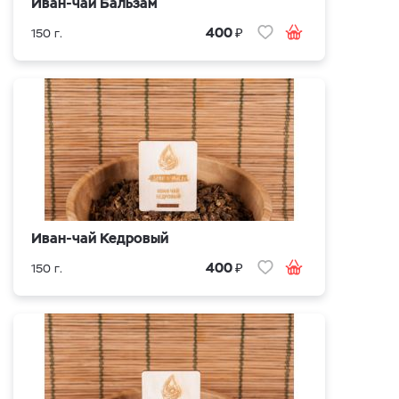
Иван-чай Бальзам
₽
400
150 г.
Иван-чай Кедровый
₽
400
150 г.