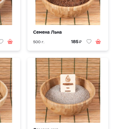
Семена Льна
₽
185
500 г.