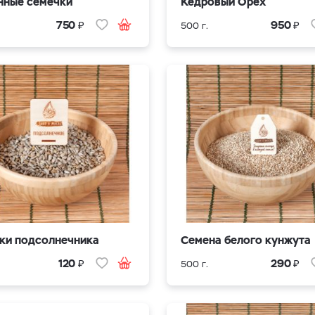
нные семечки
Кедровый Орех
₽
₽
750
950
500 г.
ки подсолнечника
Семена белого кунжута
₽
₽
120
290
500 г.