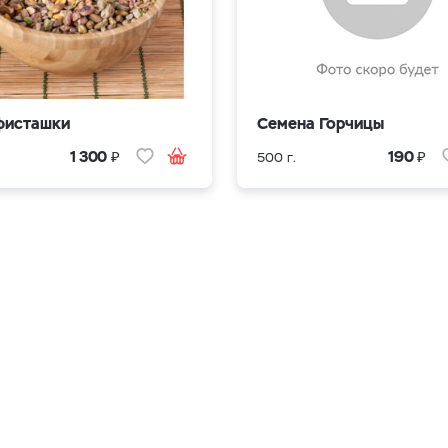
фисташки
Семена Горчицы
₽
₽
1 300
190
500 г.