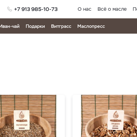
+7 913 985-10-73
О нас
Всё о масле
П
Иван-чай
Подарки
Витграсс
Маслопресс