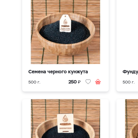
Семена черного кунжута
Фунд
₽
250
500 г.
500 г.