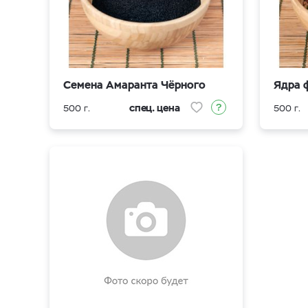
Семена Амаранта Чёрного
Ядра 
спец. цена
500 г.
500 г.