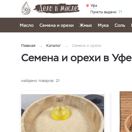
Уфа
Пункты выдачи:
71
Масло
Семена и орехи
Жмых
Мука
Соль
Главная
Каталог
Семена и орехи
Семена и орехи в Уфе
найдено товаров:
21