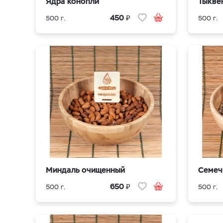
Ядра конопли
Тыкве
₽
450
500 г.
500 г.
Миндаль очищенный
Семеч
₽
650
500 г.
500 г.