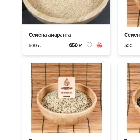
Семена амаранта
Семен
₽
650
500 г.
500 г.