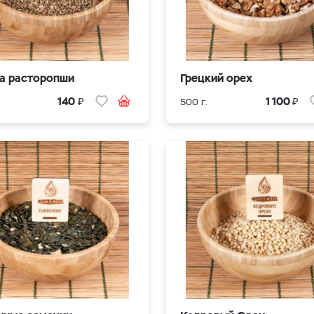
а расторопши
Грецкий орех
₽
₽
140
1 100
500 г.