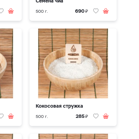
Семена чиа
₽
690
500 г.
Кокосовая стружка
₽
285
500 г.