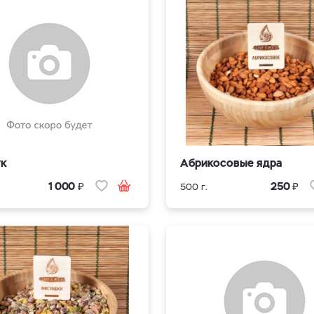
ук
Абрикосовые ядра
₽
₽
1 000
250
500 г.