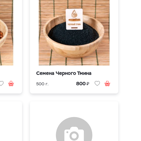
Cемена Черного Тмина
₽
800
500 г.