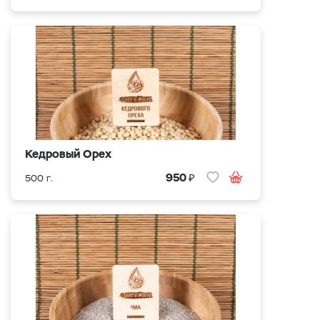
Кедровый Орех
₽
950
500 г.