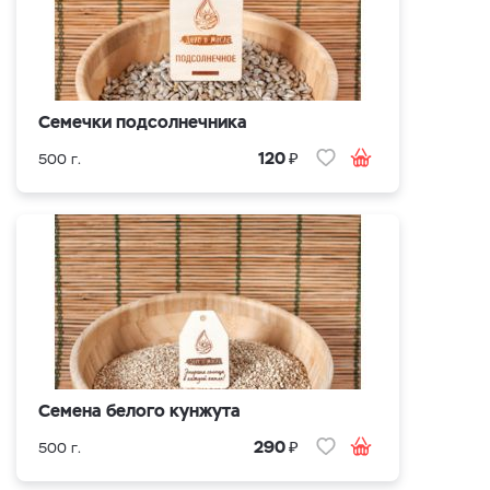
Семечки подсолнечника
₽
120
500 г.
Семена белого кунжута
₽
290
500 г.