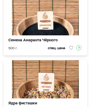
Семена Амаранта Чёрного
спец. цена
500 г.
Ядра фисташки