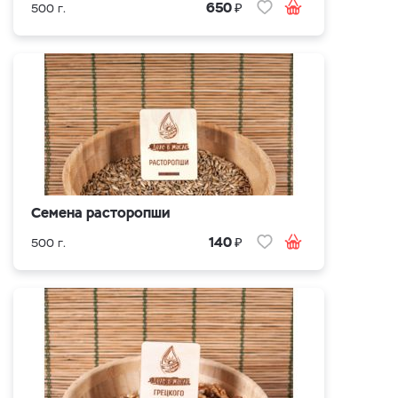
₽
650
500 г.
Семена расторопши
₽
140
500 г.