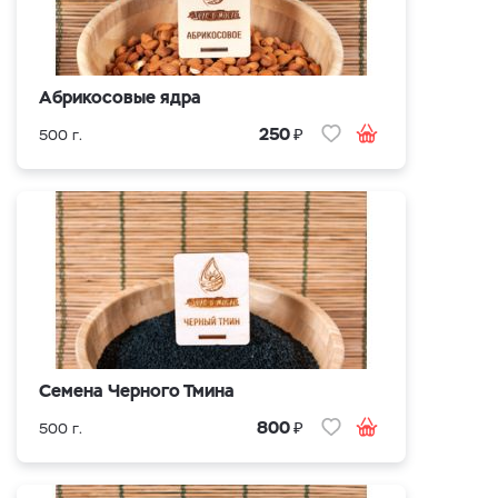
Абрикосовые ядра
₽
250
500 г.
Cемена Черного Тмина
₽
800
500 г.