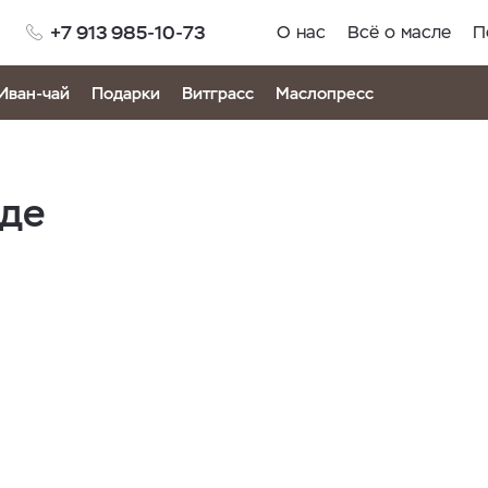
+7 913 985-10-73
О нас
Всё о масле
П
Иван-чай
Подарки
Витграсс
Маслопресс
аде