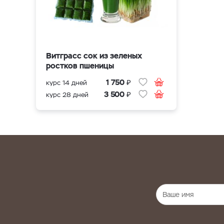
Витграсс сок из зеленых
ростков пшеницы
₽
1 750
курс 14 дней
₽
3 500
курс 28 дней