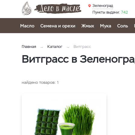
Зеленоград
Пункты выдачи:
742
Масло
Семена и орехи
Жмых
Мука
Соль
Главная
Каталог
Витграсс
Витграсс в Зеленогр
найдено товаров:
1