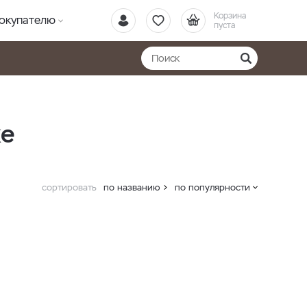
Корзина
окупателю
пуста
ке
сортировать
по названию
по популярности