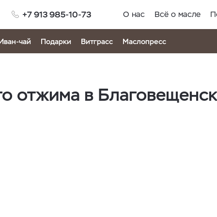
+7 913 985-10-73
О нас
Всё о масле
П
Иван-чай
Подарки
Витграсс
Маслопресс
о отжима в Благовещенс