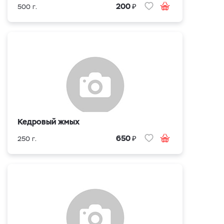
₽
200
500 г.
Кедровый жмых
₽
650
250 г.