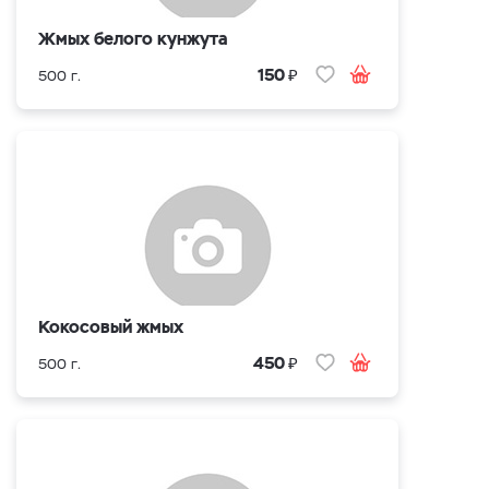
Жмых белого кунжута
₽
150
500 г.
Кокосовый жмых
₽
450
500 г.