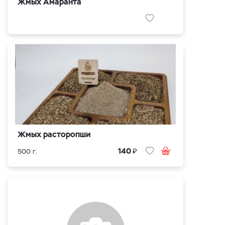
Жмых Амаранта
Жмых расторопши
₽
140
500 г.