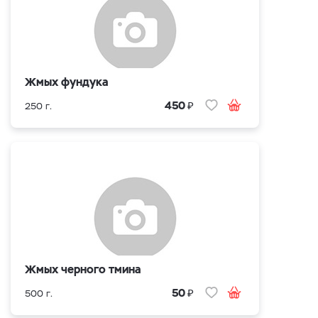
Жмых фундука
₽
450
250 г.
Жмых черного тмина
₽
50
500 г.