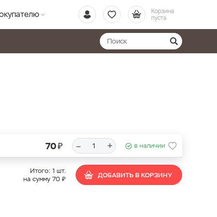
Корзина
окупателю
пуста
₽
–
+
70
в наличии
Итого:
1
шт.
ДОБАВИТЬ В КОРЗИНУ
₽
на сумму
70