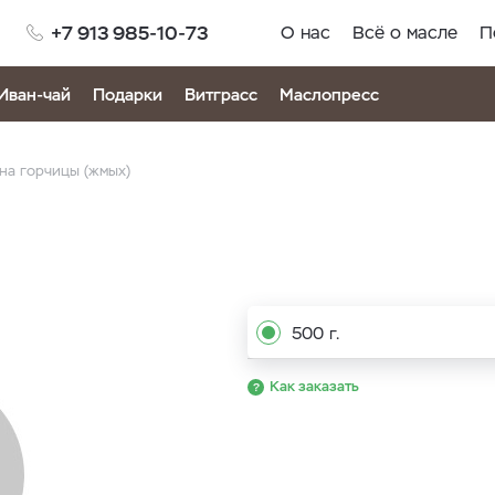
+7 913 985-10-73
О нас
Всё о масле
П
Иван-чай
Подарки
Витграсс
Маслопресс
на горчицы (жмых)
500 г.
Как заказать