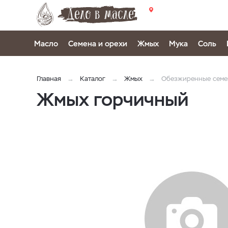
Масло
Семена и орехи
Жмых
Мука
Соль
Главная
Каталог
Жмых
Обезжиренные семе
Жмых горчичный