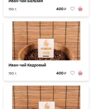
Иван-чай Бальзам
₽
400
150 г.
Иван-чай Кедровый
₽
400
150 г.