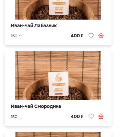
Иван-чай Лабазник
₽
400
150 г.
Иван-чай Смородина
₽
400
150 г.