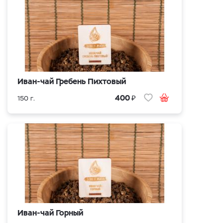
Иван-чай Гребень Пихтовый
₽
400
150 г.
Иван-чай Горный