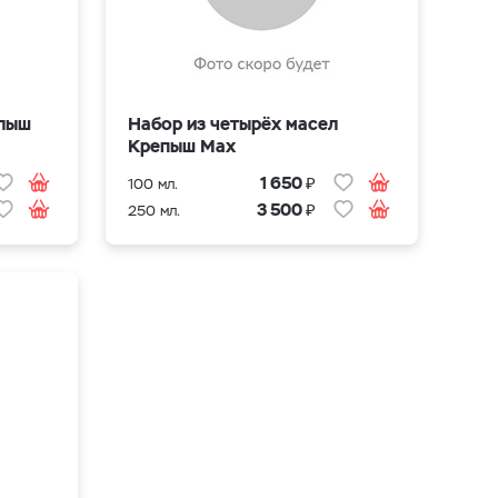
алыш
Набор из четырёх масел
Крепыш Max
₽
1 650
100 мл.
₽
3 500
250 мл.