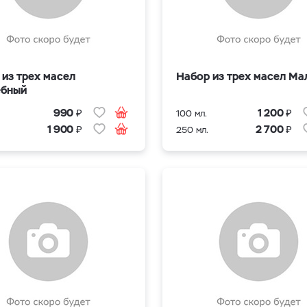
 из трех масел
Набор из трех масел М
бный
₽
₽
990
1 200
100 мл.
₽
₽
1 900
2 700
250 мл.