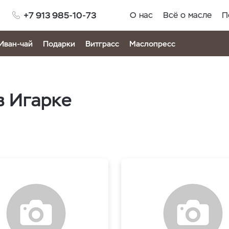
+7 913 985-10-73
О нас
Всё о масле
П
Иван-чай
Подарки
Витграсс
Маслопресс
в Игарке