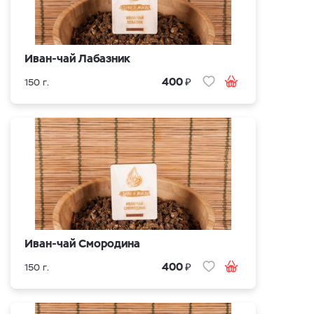
Иван-чай Лабазник
₽
400
150 г.
Иван-чай Смородина
₽
400
150 г.