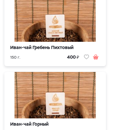
Иван-чай Гребень Пихтовый
₽
400
150 г.
Иван-чай Горный