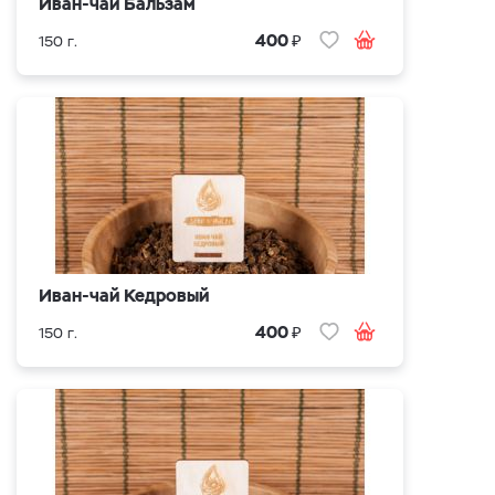
Иван-чай Бальзам
₽
400
150 г.
Иван-чай Кедровый
₽
400
150 г.