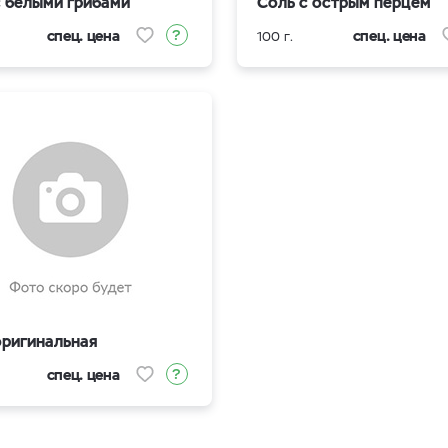
с белыми грибами
Соль с острым перцем
спец. цена
спец. цена
100 г.
оригинальная
спец. цена