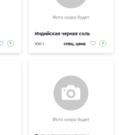
Индийская черная соль
спец. цена
100 г.