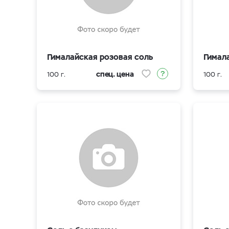
Гималайская розовая соль
Гимал
спец. цена
100 г.
100 г.