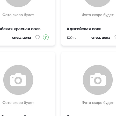
айская красная соль
Адыгейская соль
спец. цена
спец. цена
100 г.