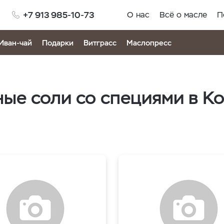
+7 913 985-10-73
О нас
Всё о масле
П
Иван-чай
Подарки
Витграсс
Маслопресс
ые соли со специями в К