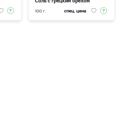
Соль с грецким орехом
спец. цена
100 г.