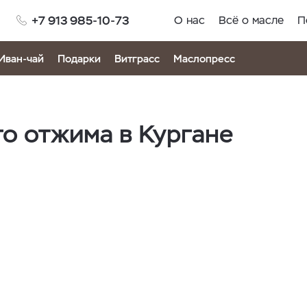
+7 913 985-10-73
О нас
Всё о масле
П
Иван-чай
Подарки
Витграсс
Маслопресс
о отжима в Кургане