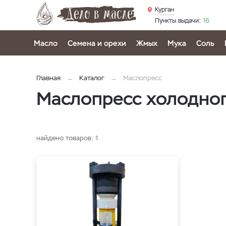
Курган
Пункты выдачи:
16
Масло
Семена и орехи
Жмых
Мука
Соль
Главная
Каталог
Маслопресс
Маслопресс холодног
найдено товаров:
1