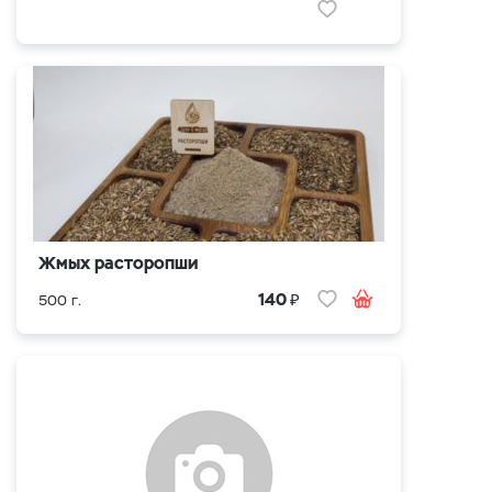
Жмых расторопши
₽
140
500 г.