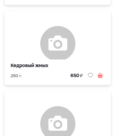
Кедровый жмых
₽
650
250 г.