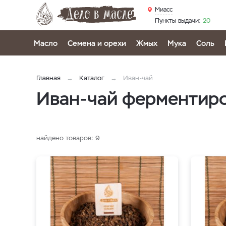
Миасс
Пункты выдачи:
20
Масло
Семена и орехи
Жмых
Мука
Соль
Главная
Каталог
Иван-чай
Иван-чай ферментир
найдено товаров:
9