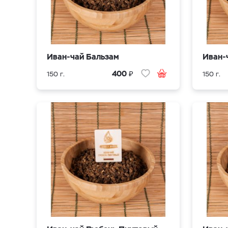
Иван-чай Бальзам
Иван-
₽
400
150 г.
150 г.