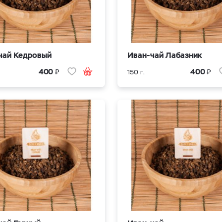
чай Кедровый
Иван-чай Лабазник
₽
₽
400
400
150 г.