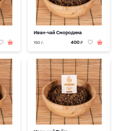
Иван-чай Смородина
₽
400
150 г.