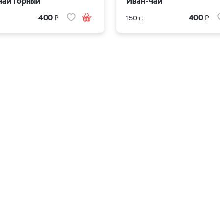
чай Горный
Иван-чай
₽
₽
400
400
150 г.