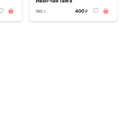
Иван-чай Тайга
₽
400
150 г.