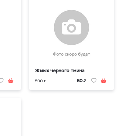
Жмых черного тмина
₽
50
500 г.