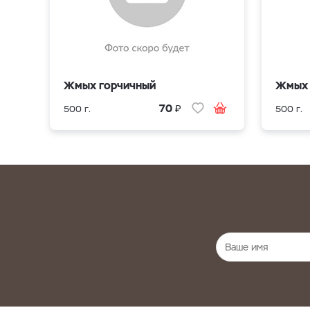
Жмых горчичный
Жмых 
₽
70
500 г.
500 г.