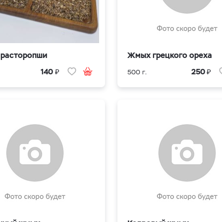
расторопши
Жмых грецкого ореха
₽
₽
140
250
500 г.