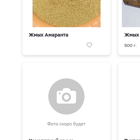
Жмых Амаранта
Жмых 
500 г.