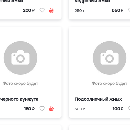
нный жмых
Кедровый жмых
₽
₽
200
650
250 г.
черного кунжута
Подсолнечный жмых
₽
₽
150
100
500 г.