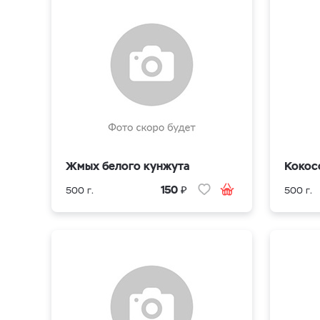
Жмых белого кунжута
Кокос
₽
150
500 г.
500 г.