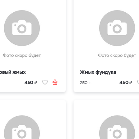
овый жмых
Жмых фундука
₽
₽
450
450
250 г.