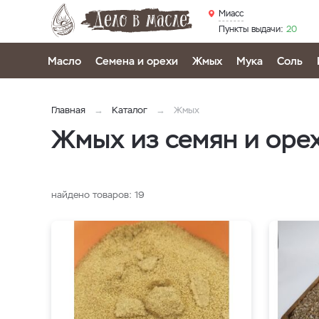
Миасс
Пункты выдачи:
20
Масло
Семена и орехи
Жмых
Мука
Соль
Главная
Каталог
Жмых
Жмых из семян и оре
найдено товаров:
19