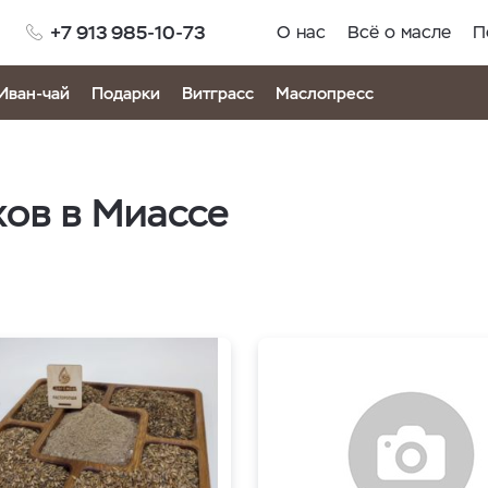
+7 913 985-10-73
О нас
Всё о масле
П
Иван-чай
Подарки
Витграсс
Маслопресс
хов в Миассе