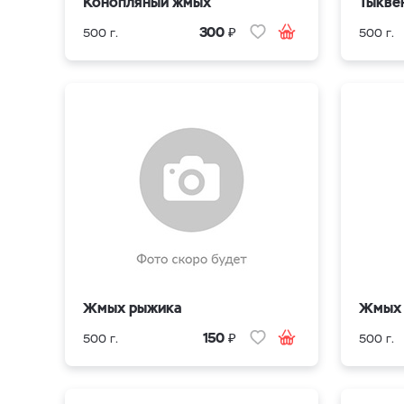
Конопляный жмых
Тыкве
₽
300
500 г.
500 г.
Жмых рыжика
Жмых 
₽
150
500 г.
500 г.