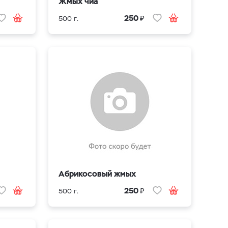
Жмых чиа
₽
250
500 г.
Абрикосовый жмых
₽
250
500 г.