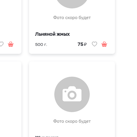
Льняной жмых
₽
75
500 г.