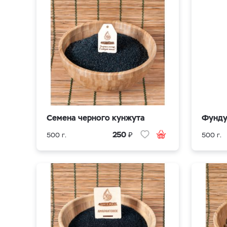
Семена черного кунжута
Фунд
₽
250
500 г.
500 г.