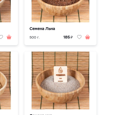
Семена Льна
₽
185
500 г.