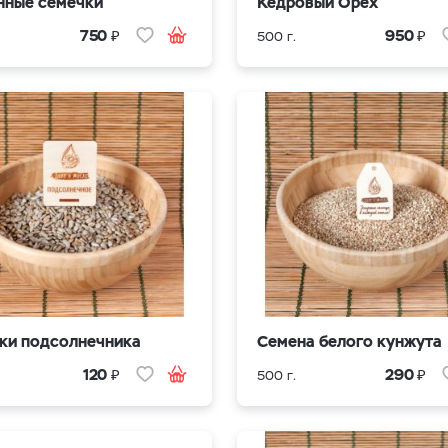
нные семечки
Кедровый Орех
₽
₽
750
950
500 г.
ки подсолнечника
Семена белого кунжута
₽
₽
120
290
500 г.