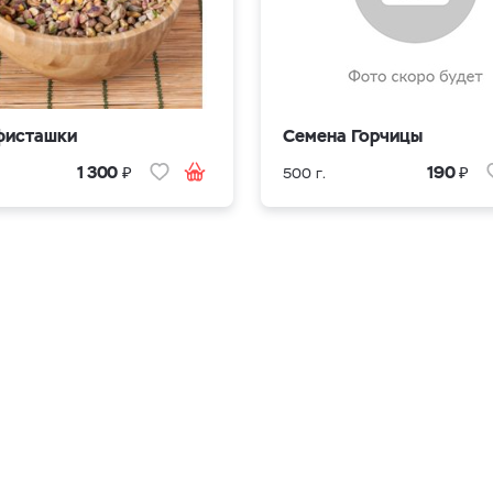
фисташки
Семена Горчицы
₽
₽
1 300
190
500 г.