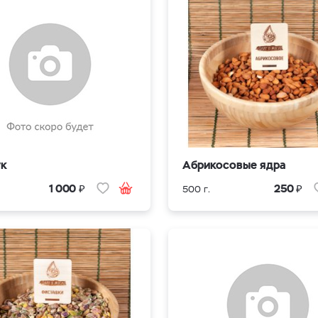
ук
Абрикосовые ядра
₽
₽
1 000
250
500 г.