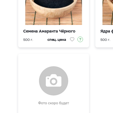
Семена Амаранта Чёрного
Ядра 
спец. цена
500 г.
500 г.