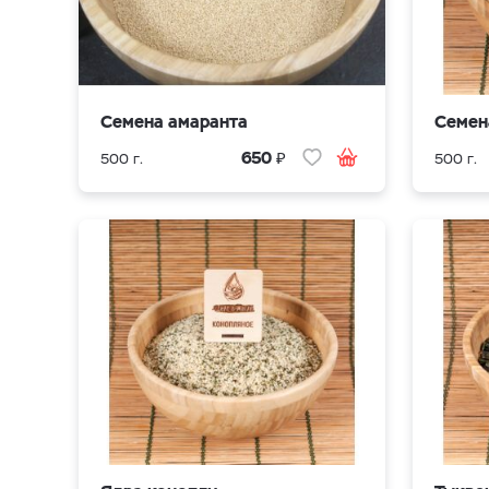
Семена амаранта
Семен
₽
650
500 г.
500 г.