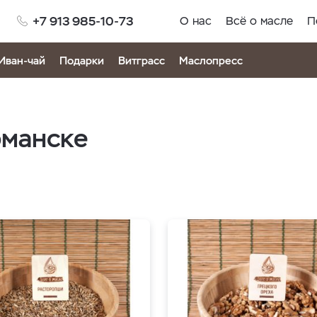
+7 913 985-10-73
О нас
Всё о масле
П
Иван-чай
Подарки
Витграсс
Маслопресс
рманске