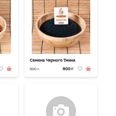
Cемена Черного Тмина
₽
800
500 г.