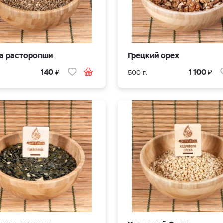
а расторопши
Грецкий орех
₽
₽
140
1 100
500 г.