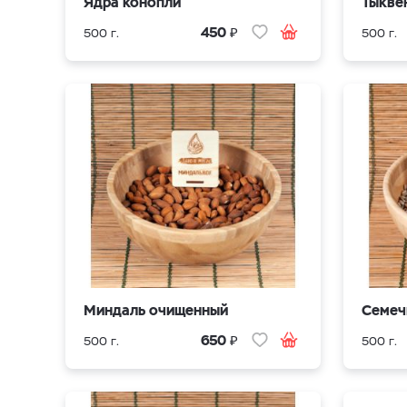
Ядра конопли
Тыкве
₽
450
500 г.
500 г.
Миндаль очищенный
Семеч
₽
650
500 г.
500 г.