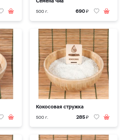
Семена чиа
₽
690
500 г.
Кокосовая стружка
₽
285
500 г.