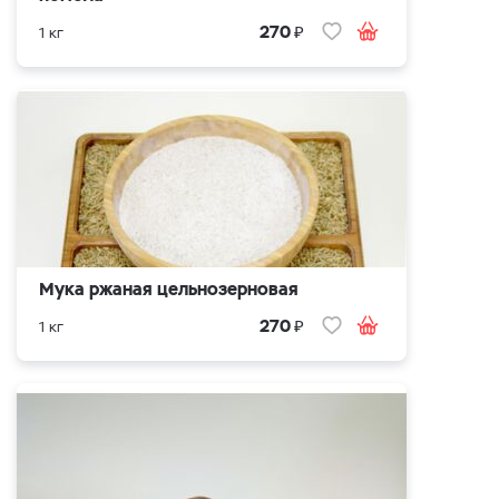
₽
270
1 кг
Мука ржаная цельнозерновая
₽
270
1 кг