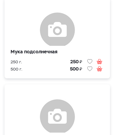
Мука подсолнечная
₽
250
250 г.
₽
500
500 г.