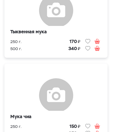
Тыквенная мука
₽
170
250 г.
₽
340
500 г.
Мука чиа
₽
150
250 г.