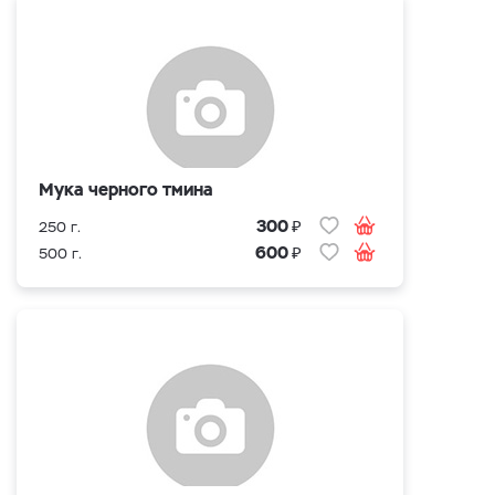
Мука черного тмина
₽
300
250 г.
₽
600
500 г.