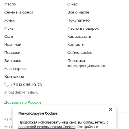
Масло
О нас
Семена и орехи
Всё о масле
Жмых
Покупателю
Мука
Масло в подарок
Соль
Как заказать
Иван-чай
Контакты
Подарки
Файлы cookie
Витграсс
Политика
конфиденциальности
Маслопресс
Контакты
+7 913 985-10-73
info@delovmasle.ru
Доставка по России
×
Мы используем Cookies
© 2026 Интернет-магазин "Дело в масле".
Продолжая использовать наш сайт, вы соглашаетесь с
Мы принимаем:
политикой использования Cookies
. Это файлы в