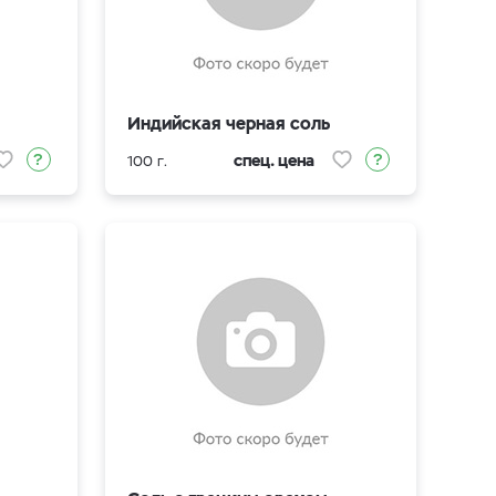
Индийская черная соль
спец. цена
100 г.