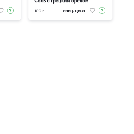
Соль с грецким орехом
спец. цена
100 г.