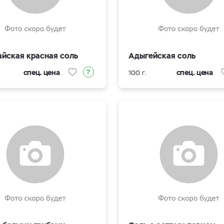
айская красная соль
Адыгейская соль
спец. цена
спец. цена
100 г.