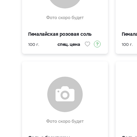
Гималайская розовая соль
Гимал
спец. цена
100 г.
100 г.