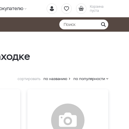
Корзина
окупателю
пуста
аходке
сортировать
по названию
по популярности