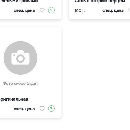
с белыми грибами
Соль с острым перцем
спец. цена
спец. цена
100 г.
оригинальная
спец. цена