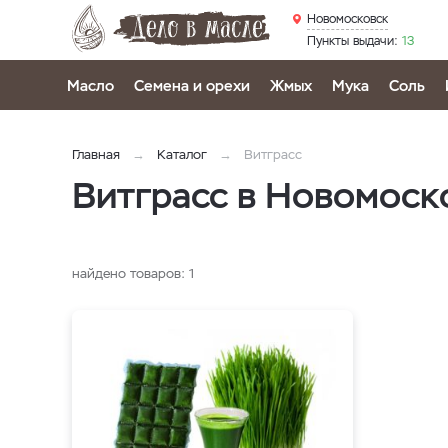
Новомосковск
Пункты выдачи:
13
Масло
Семена и орехи
Жмых
Мука
Соль
Главная
Каталог
Витграсс
Витграсс в Новомоск
найдено товаров:
1