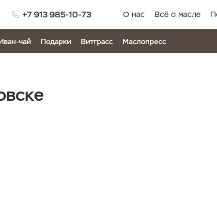
+7 913 985-10-73
О нас
Всё о масле
П
Иван-чай
Подарки
Витграсс
Маслопресс
овске