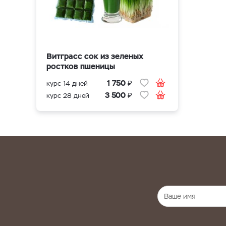
Витграсс сок из зеленых
ростков пшеницы
₽
1 750
курс 14 дней
₽
3 500
курс 28 дней