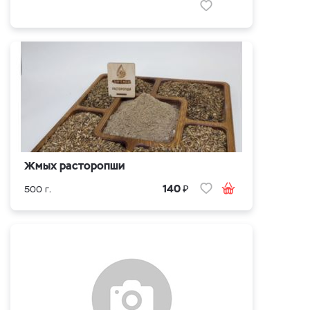
Жмых расторопши
₽
140
500 г.