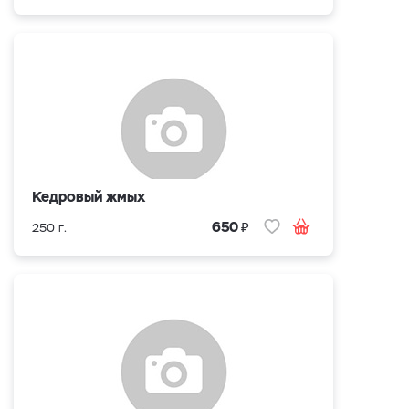
Кедровый жмых
₽
650
250 г.