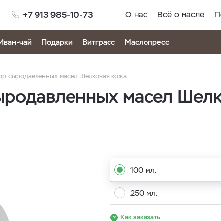
+7 913 985-10-73
О нас
Всё о масле
П
Иван-чай
Подарки
Витграсс
Маслопресс
р сыродавленных масел Шелковая кожа
ыродавленных масел Шел
100 мл.
250 мл.
Как заказать