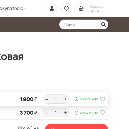
Корзина
окупателю
пуста
ковая
₽
–
+
1 900
в наличии
₽
–
+
3 700
в наличии
Итого:
1
шт.