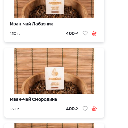
Иван-чай Лабазник
₽
400
150 г.
Иван-чай Смородина
₽
400
150 г.