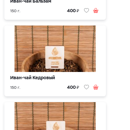
Иван-чай Бальзам
₽
400
150 г.
Иван-чай Кедровый
₽
400
150 г.