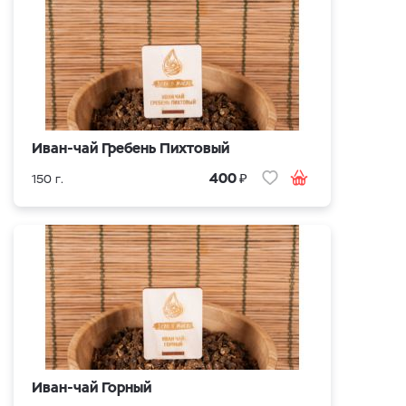
Иван-чай Гребень Пихтовый
₽
400
150 г.
Иван-чай Горный