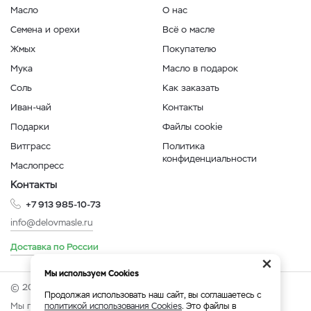
Масло
О нас
Семена и орехи
Всё о масле
Жмых
Покупателю
Мука
Масло в подарок
Соль
Как заказать
Иван-чай
Контакты
Подарки
Файлы cookie
Витграсс
Политика
конфиденциальности
Маслопресс
Контакты
+7 913 985-10-73
info@delovmasle.ru
Доставка по России
×
Мы используем Cookies
© 2026 Интернет-магазин "Дело в масле".
Продолжая использовать наш сайт, вы соглашаетесь с
Мы принимаем:
политикой использования Cookies
. Это файлы в