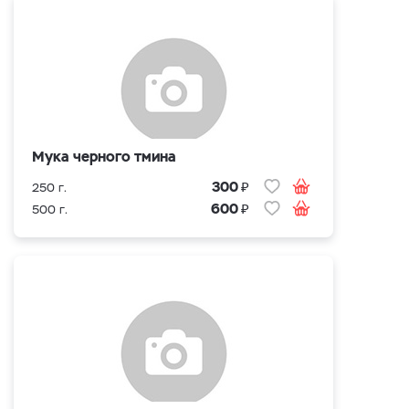
Мука черного тмина
₽
300
250 г.
₽
600
500 г.