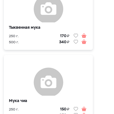
Тыквенная мука
₽
170
250 г.
₽
340
500 г.
Мука чиа
₽
150
250 г.