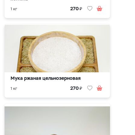
₽
270
1 кг
Мука ржаная цельнозерновая
₽
270
1 кг