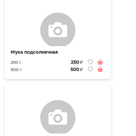
Мука подсолнечная
₽
250
250 г.
₽
500
500 г.