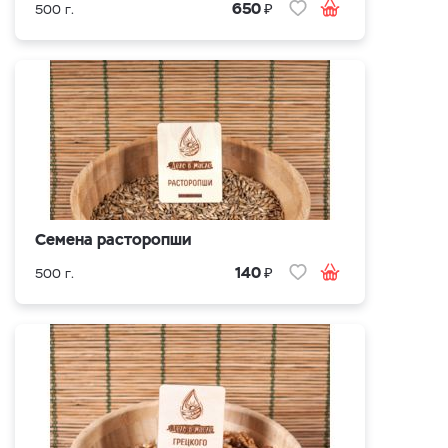
₽
650
500 г.
Семена расторопши
₽
140
500 г.