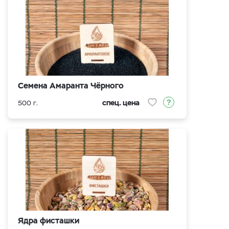
Семена Амаранта Чёрного
спец. цена
500 г.
Ядра фисташки