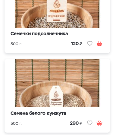
Семечки подсолнечника
₽
120
500 г.
Семена белого кунжута
₽
290
500 г.