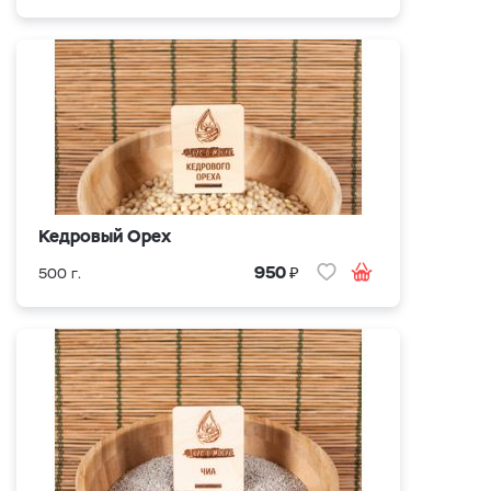
Кедровый Орех
₽
950
500 г.