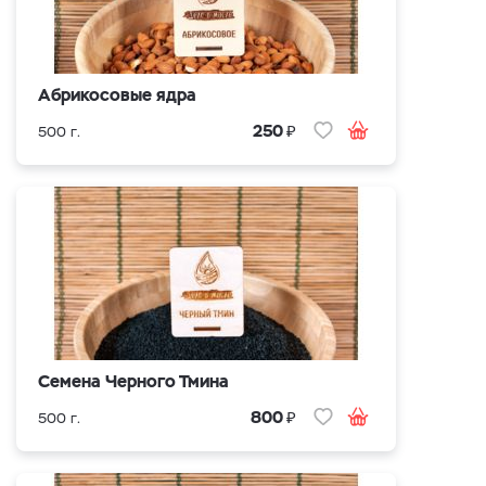
Абрикосовые ядра
₽
250
500 г.
Cемена Черного Тмина
₽
800
500 г.