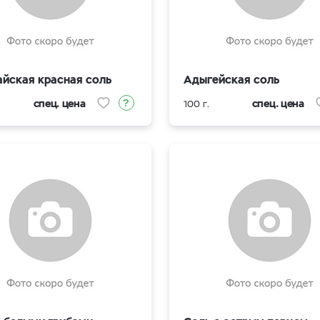
айская красная соль
Адыгейская соль
спец. цена
спец. цена
100 г.