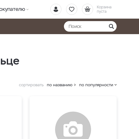
Корзина
окупателю
пуста
льце
сортировать
по названию
по популярности