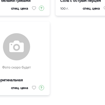
с белыми грибами
Соль с острым перцем
спец. цена
спец. цена
100 г.
оригинальная
спец. цена