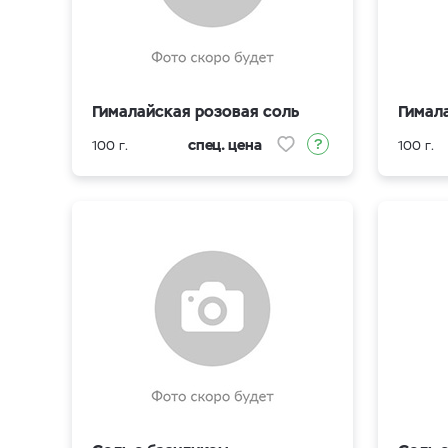
Гималайская розовая соль
Гимал
спец. цена
100 г.
100 г.