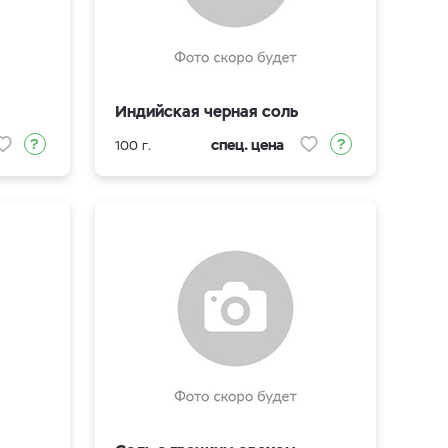
Индийская черная соль
спец. цена
100 г.