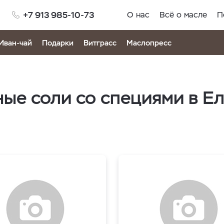
+7 913 985-10-73
О нас
Всё о масле
П
Иван-чай
Подарки
Витграсс
Маслопресс
ые соли со специями в Е