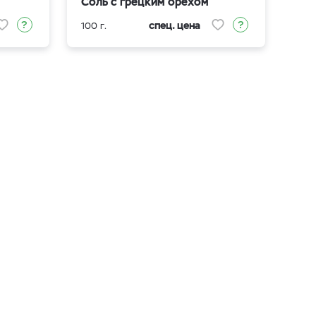
Соль с грецким орехом
спец. цена
100 г.