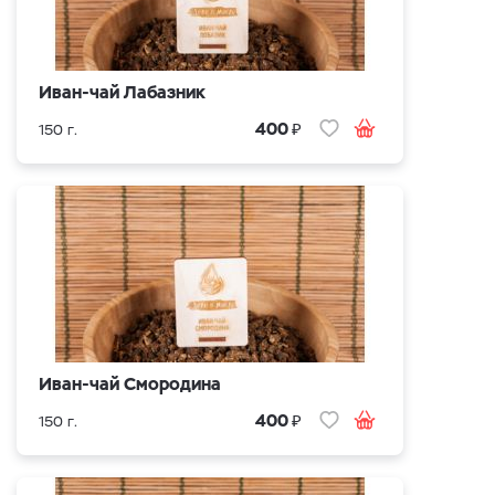
Иван-чай Лабазник
₽
400
150 г.
Иван-чай Смородина
₽
400
150 г.