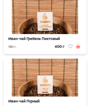
Иван-чай Гребень Пихтовый
₽
400
150 г.
Иван-чай Горный