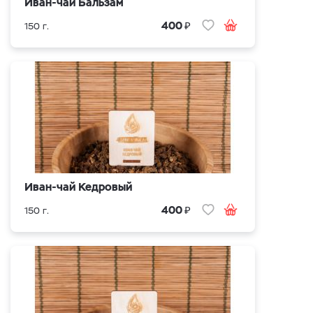
Иван-чай Бальзам
₽
400
150 г.
Иван-чай Кедровый
₽
400
150 г.