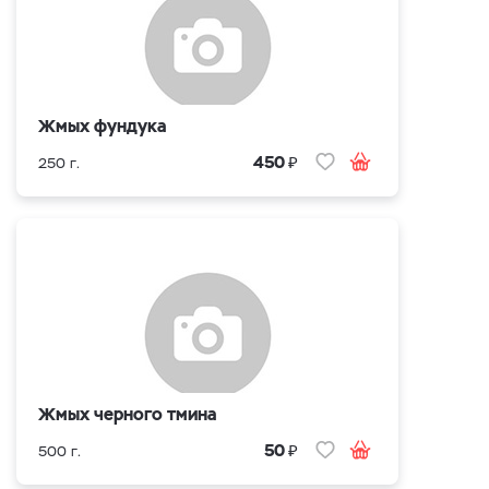
Жмых фундука
₽
450
250 г.
Жмых черного тмина
₽
50
500 г.