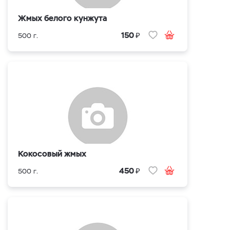
Жмых белого кунжута
₽
150
500 г.
Кокосовый жмых
₽
450
500 г.