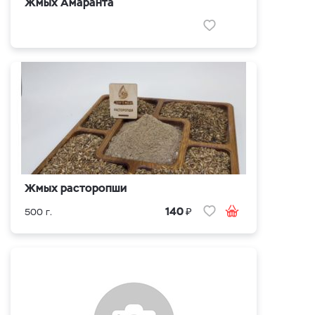
Жмых Амаранта
Жмых расторопши
₽
140
500 г.