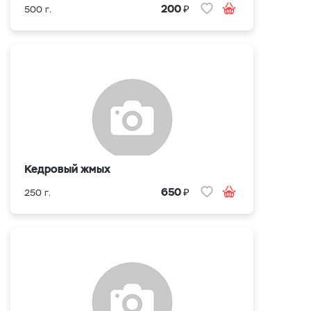
₽
200
500 г.
Кедровый жмых
₽
650
250 г.