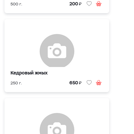
₽
200
500 г.
Кедровый жмых
₽
650
250 г.