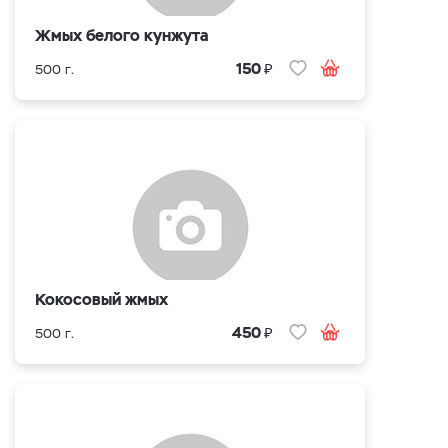
Жмых белого кунжута
₽
150
500 г.
Кокосовый жмых
₽
450
500 г.