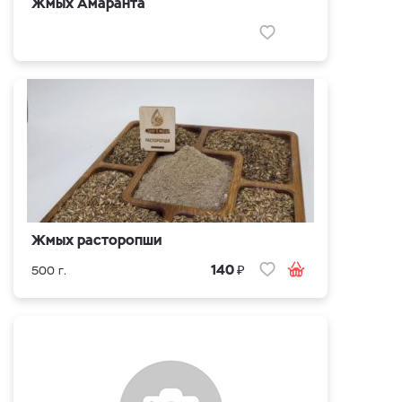
Жмых Амаранта
Жмых расторопши
₽
140
500 г.