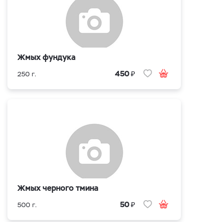
Жмых фундука
₽
450
250 г.
Жмых черного тмина
₽
50
500 г.