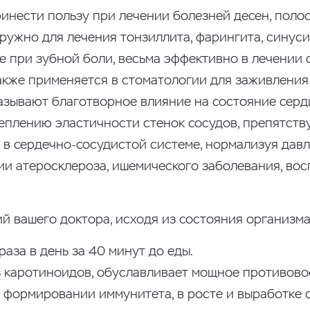
инести пользу при лечении болезней десен, полост
ужно для лечения тонзиллита, фарингита, синусит
е при зубной боли, весьма эффективно в лечении с
 также применяется в стоматологии для заживлени
азывают благотворное влияние на состояние серд
плению эластичности стенок сосудов, препятств
в сердечно-сосудистой системе, нормализуя давл
ии атеросклероза, ишемического заболевания, вос
ий вашего доктора, исходя из состояния организма
раза в день за 40 минут до еды.
из каротиноидов, обуславливает мощное противов
 формировании иммунитета, в росте и выработке 