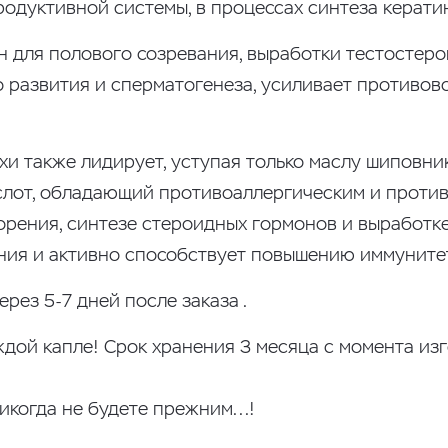
дуктивной системы, в процессах синтеза кератин
н для полового созревания, выработки тестостер
 развития и сперматогенеза, усиливает противо
и также лидирует, уступая только маслу шиповни
ислот, обладающий противоаллергическим и проти
орения, синтезе стероидных гормонов и выработке
ения и активно способствует повышению иммуните
рез 5-7 дней после заказа .
дой капле! Срок хранения 3 месяца с момента изг
когда не будете прежним...!