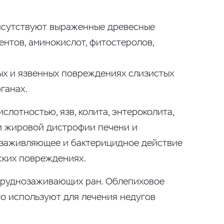
рисутствуют выраженные древесные
ентов, аминокислот, фитостеролов,
х и язвенных повреждениях слизистых
ганах.
лотностью, язв, колита, энтероколита,
ки жировой дистрофии печени и
озаживляющее и бактерицидное действие
ских повреждениях.
 труднозаживающих ран. Облепиховое
то используют для лечения недугов