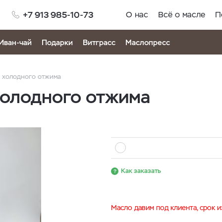
+7 913 985-10-73
О нас
Всё о масле
П
Иван-чай
Подарки
Витграсс
Маслопресс
 холодного отжима
холодного отжима
Как заказать
Масло давим под клиента, срок 