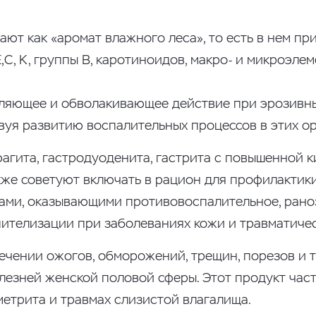
ают как «аромат влажного леса», то есть в нем п
С, К, группы В, каротиноидов, макро- и микроэлем
ляющее и обволакивающее действие при эрозивны
вуя развитию воспалительных процессов в этих ор
гита, гастродуоденита, гастрита с повышенной кис
акже советуют включать в рацион для профилакти
вами, оказывающими противовоспалительное, ран
пителизации при заболеваниях кожи и травматиче
лечении ожогов, обморожений, трещин, порезов и
лезней женской половой сферы. Этот продукт час
метрита и травмах слизистой влагалища.