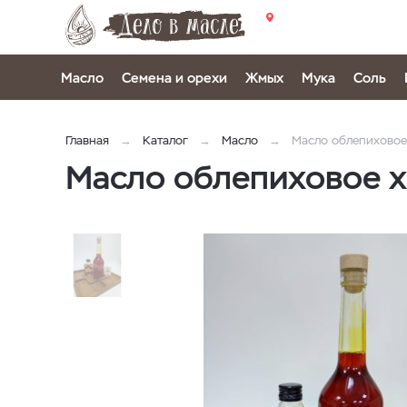
Масло
Семена и орехи
Жмых
Мука
Соль
Главная
Каталог
Масло
Масло облепиховое
Масло облепиховое 