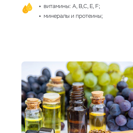
витамины: А, В,С, E, F;
минералы и протеины;