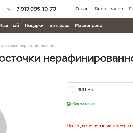
+7 913 985-10-73
О нас
Всё о масле
П
Иван-чай
Подарки
Витграсс
Маслопресс
 косточки нерафинированное
косточки нерафинированн
100 мл.
Как заказать
Масло давим под клиента, срок 